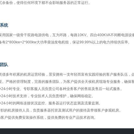
冗余备份，使得任何环境下都不会影响服务器的正常运行。
系统
国家一级骨干双路电源供电，互为环路，每路10KV。四台400KVA不间断电源设备
备有2*800kw+2*900kw大功率柴油发电机组，保证99.99%以上的电力持续供应率。
团队
多年积累的机房运营经验，景安拥有一支年轻而富有实践经验的客户服务队伍，企业管理已通
证。严格的管理制度，完善的服务团队，为客户提供全天侯机房现场专业服务，确保
7×24小时专业、专职客服人员负责公司各种业务客户的售前及售后一站式服务。
7×24小时技术支持，专业技术人员负责维护，确保网络稳定。
7×24小时的网络连接状况监控、服务器运行状态监测及流量监测。
专职的机房接待人员，负责服务器托管及测试用户的接待及带领客户参观机房。
为客户提供免费安装操作系统，提供免费的专业产品技术咨询。