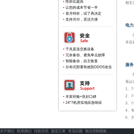
性价比超高
相互
让您的成本节省一半
首月特价，试了再决定
支持月付，灵活方便
电力
采用
并且
千兆直连交换设备
冗余备份、避免单点故障
智能备份，自主恢复
服务
分布式部署有效防DDOS攻击
凭借
系认
1、
2、
丰富经验+良好口碑
24*7机房实地应急响应
3、
4、
5、
关于我们
|
联系我们
|
付款方式
|
提交工单
|
常见问题
|
独立控制面板