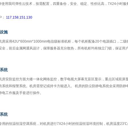
同样使用我司弹性云技术，按需配置，四重备份，安全、稳定、性价比高，7X24小时服
IP：
117.158.151.130
设施
采用42U*600mm*1000mm电信级标准机柜，每个机柜配备20个电源插口，
安全，前后金属网通风设计，保障服务器充分散热，所有机柜均有独立门锁，保证用
系统
安防监控方面大楼一体化网络监控，数字电视大屏幕无盲区显示，重点区域双屏显
防系统和报警系统。机房需登记或持卡方能进入。 机房的防尘防静电系统全采用防静
静电工作服及手套进行操作。
系统
的恒温恒湿空调系统，对机房进行7X24小时的恒温恒湿环境控制，机房温度23℃±1℃，