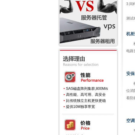
3.
测试
机柜
机房
电路
安保
机房
SAS磁盘阵列集群,800M/s
位消
高性能、高可用、高安全
着防
比传统独立主机更快更稳
提供10M独享带宽
空调
专用